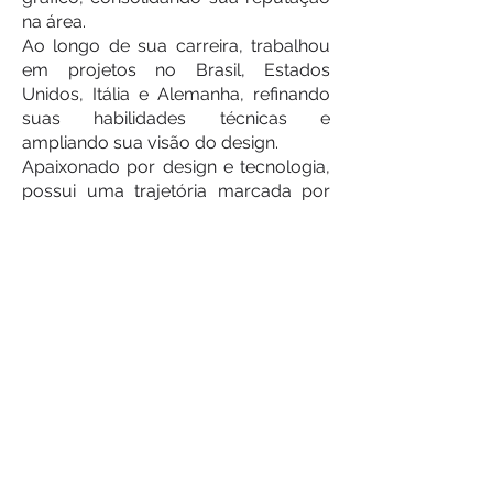
na área.
Ao longo de sua carreira, trabalhou
em projetos no Brasil, Estados
Unidos, Itália e Alemanha, refinando
suas habilidades técnicas e
ampliando sua visão do design.
Apaixonado por design e tecnologia,
possui uma trajetória marcada por
uma abordagem consistente e
minimalista.
Jean Ornelas é reconhecido por sua
capacidade de criar soluções visuais
impactantes e funcionais, sempre
com foco nos detalhes e na
originalidade. Sua expertise em
criação de marcas e conceitos para a
indústria moveleira e de decoração o
torna um profissional altamente
qualificado e procurado no mercado.